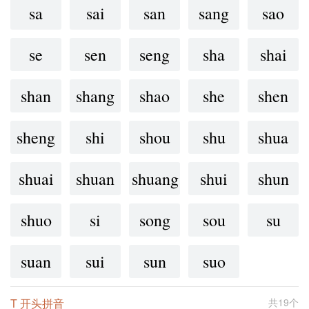
sa
sai
san
sang
sao
se
sen
seng
sha
shai
shan
shang
shao
she
shen
sheng
shi
shou
shu
shua
shuai
shuan
shuang
shui
shun
shuo
si
song
sou
su
suan
sui
sun
suo
T 开头拼音
共19个