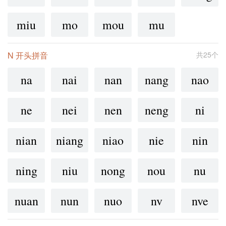
miu
mo
mou
mu
N 开头拼音
共25个
na
nai
nan
nang
nao
ne
nei
nen
neng
ni
nian
niang
niao
nie
nin
ning
niu
nong
nou
nu
nuan
nun
nuo
nv
nve