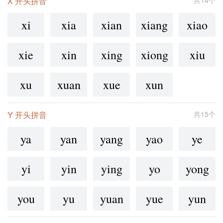
X 开头拼音
共14个
xi
xia
xian
xiang
xiao
xie
xin
xing
xiong
xiu
xu
xuan
xue
xun
Y 开头拼音
共15个
ya
yan
yang
yao
ye
yi
yin
ying
yo
yong
you
yu
yuan
yue
yun