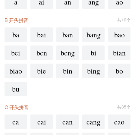
a
ai
an
ang
ao
B 开头拼音
共16个
ba
bai
ban
bang
bao
bei
ben
beng
bi
bian
biao
bie
bin
bing
bo
bu
C 开头拼音
共35个
ca
cai
can
cang
cao