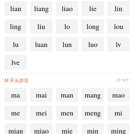
lian
liang
liao
lie
lin
ling
liu
lo
long
lou
lu
luan
lun
luo
lv
lve
M 开头拼音
共19个
ma
mai
man
mang
mao
me
mei
men
meng
mi
mian
miao
mie
min
ming