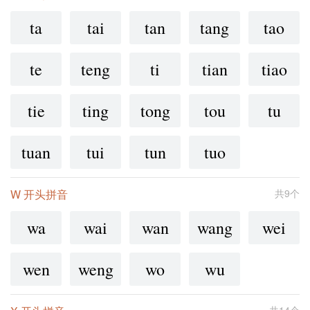
ta
tai
tan
tang
tao
te
teng
ti
tian
tiao
tie
ting
tong
tou
tu
tuan
tui
tun
tuo
W 开头拼音
共9个
wa
wai
wan
wang
wei
wen
weng
wo
wu