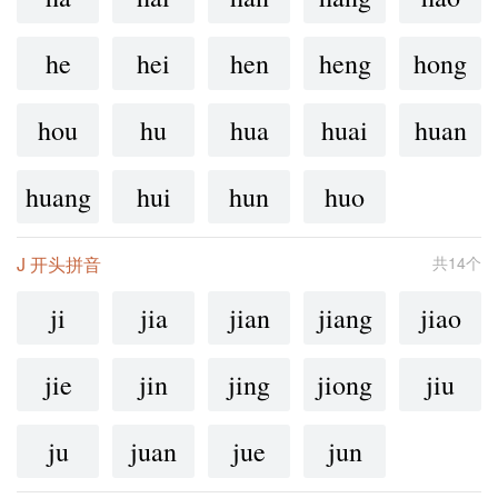
he
hei
hen
heng
hong
hou
hu
hua
huai
huan
huang
hui
hun
huo
J 开头拼音
共14个
ji
jia
jian
jiang
jiao
jie
jin
jing
jiong
jiu
ju
juan
jue
jun