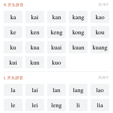
K 开头拼音
共18个
ka
kai
kan
kang
kao
ke
ken
keng
kong
kou
ku
kua
kuai
kuan
kuang
kui
kun
kuo
L 开头拼音
共26个
la
lai
lan
lang
lao
le
lei
leng
li
lia