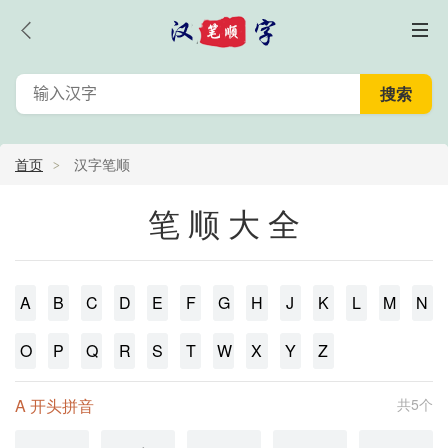
首页
汉字笔顺
笔顺大全
A
B
C
D
E
F
G
H
J
K
L
M
N
O
P
Q
R
S
T
W
X
Y
Z
A 开头拼音
共5个