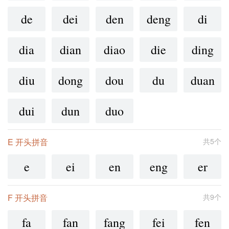
de
dei
den
deng
di
dia
dian
diao
die
ding
diu
dong
dou
du
duan
dui
dun
duo
E 开头拼音
共5个
e
ei
en
eng
er
F 开头拼音
共9个
fa
fan
fang
fei
fen