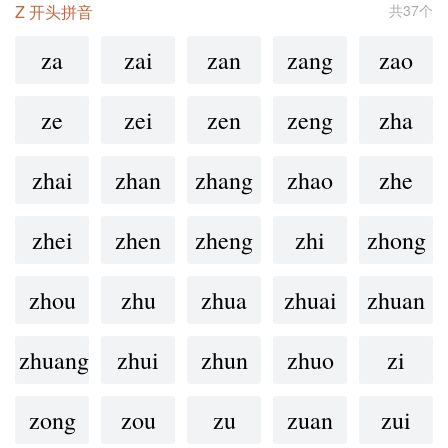
Z 开头拼音
共37个
za
zai
zan
zang
zao
ze
zei
zen
zeng
zha
zhai
zhan
zhang
zhao
zhe
zhei
zhen
zheng
zhi
zhong
zhou
zhu
zhua
zhuai
zhuan
zhuang
zhui
zhun
zhuo
zi
zong
zou
zu
zuan
zui