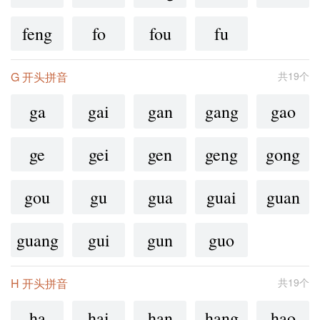
feng
fo
fou
fu
G 开头拼音
共19个
ga
gai
gan
gang
gao
ge
gei
gen
geng
gong
gou
gu
gua
guai
guan
guang
gui
gun
guo
H 开头拼音
共19个
ha
hai
han
hang
hao