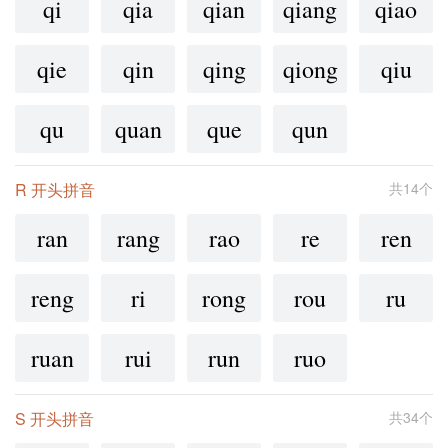
qi
qia
qian
qiang
qiao
qie
qin
qing
qiong
qiu
qu
quan
que
qun
R 开头拼音
共14个
ran
rang
rao
re
ren
reng
ri
rong
rou
ru
ruan
rui
run
ruo
S 开头拼音
共34个