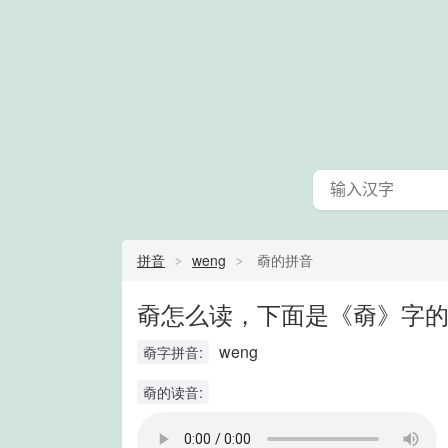
拼音
weng
奣的拼音
奣怎么读，下面是《奣》字的
weng
奣字拼音:
奣的读音: