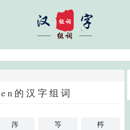
cen的汉字组词
涔
笒
梣